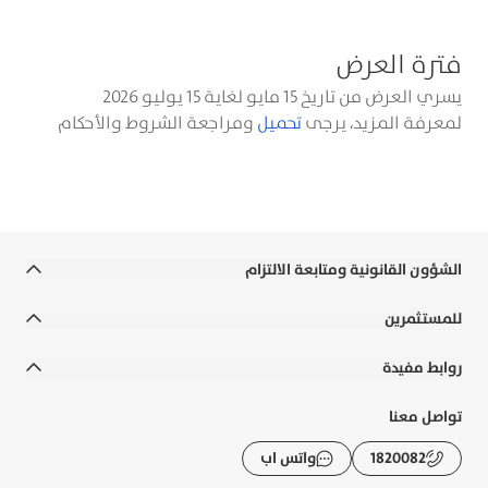
واحصل على فرصة للربح بقسيمة شرائية من طلبات!
فترة العرض
يسري العرض من تاريخ 15 مايو لغاية 15 يوليو 2026
لمعرفة المزيد، يرجى
تحميل
ومراجعة الشروط والأحكام
الشؤون القانونية ومتابعة الالتزام
الشروط والأحكام
للمستثمرين
الالتزامات القانونية والسياسات
التقارير السنوية
روابط مفيدة
إخلاء المسؤولية
التقارير المالية
رواتب الوزارات
تواصل معنا
التوعية المصرفية
الحوكمة
الأسئلة الشائعة
1820082
واتس اب
الشكاوى و حماية العملاء
الإفصاحات
تطبيقات بوبيان