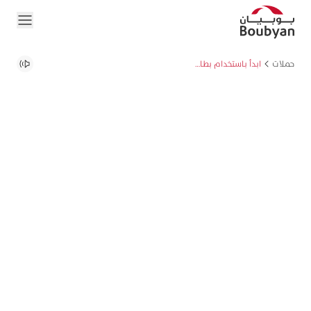
حملات
ابدأ باستخدام بطاقة بوبيان فيزا الائتمانية واحصل على مكافآت إضافية