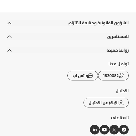
الشؤون القانونية ومتابعة الالتزام
الشروط والأحكام
للمستثمرين
الالتزامات القانونية والسياسات
التقارير السنوية
روابط مفيدة
إخلاء المسؤولية
التقارير المالية
رواتب الوزارات
تواصل معنا
التوعية المصرفية
الحوكمة
الأسئلة الشائعة
1820082
واتس اب
الشكاوى و حماية العملاء
الإفصاحات
تطبيقات بوبيان
الرسوم والعمولات
الاحتيال
تقرير الاستدامة
حاسبة الزكاة
الإبلاغ عن الاحتيال
خريطة الموقع
أسعار الصرف
تابعنا على
النشرات الإلكترونية