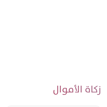
حاسبة الزكاة
احسب زكاتك بسهولة مع
بوبيان
نوفر لك حاسبات مختلفة لحساب زكاة أموالك
واستثماراتك.
زكاة الأموال