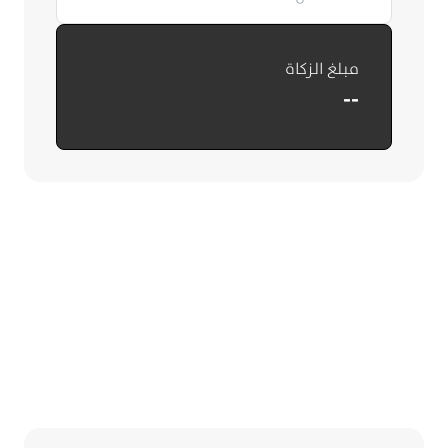
مبلغ الزكاة
--
حاسبة زكاة الصناديق
والصكوك
أدخل البيانات لحساب زكاة الصناديق والصكوك.