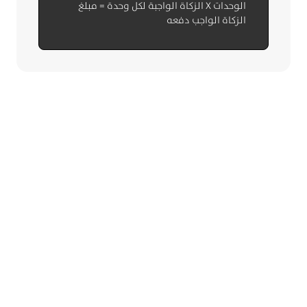
الوحدات X الزكاة الواجبة لكل وحدة = مبلغ
الزكاة الواجب دفعه