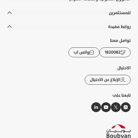
الشروط والأحكام
للمستثمرين
الالتزامات القانونية والسياسات
التقارير السنوية
روابط مفيدة
إخلاء المسؤولية
التقارير المالية
رواتب الوزارات
تواصل معنا
التوعية المصرفية
الحوكمة
الأسئلة الشائعة
1820082
واتس اب
الشكاوى و حماية العملاء
الإفصاحات
تطبيقات بوبيان
الرسوم والعمولات
الاحتيال
تقرير الاستدامة
حاسبة الزكاة
الإبلاغ عن الاحتيال
خريطة الموقع
أسعار الصرف
تابعنا على
النشرات الإلكترونية
إدارة ملفات الارتباط