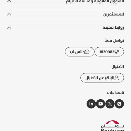
الشؤون القانونية ومتابعة الالتزام
الشروط والأحكام
للمستثمرين
الالتزامات القانونية والسياسات
التقارير السنوية
روابط مفيدة
إخلاء المسؤولية
التقارير المالية
رواتب الوزارات
تواصل معنا
التوعية المصرفية
الحوكمة
الأسئلة الشائعة
1820082
واتس اب
الشكاوى و حماية العملاء
الإفصاحات
تطبيقات بوبيان
الرسوم والعمولات
الاحتيال
تقرير الاستدامة
حاسبة الزكاة
الإبلاغ عن الاحتيال
خريطة الموقع
أسعار الصرف
تابعنا على
النشرات الإلكترونية
إدارة ملفات الارتباط