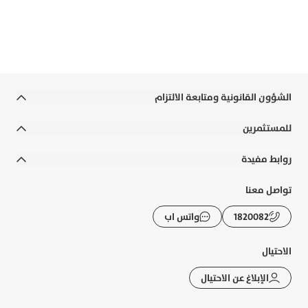
مع بوبيان، تقدر تطلب راتبك مقدم، تحوّل أموالك بثواني،
وتتحكم بكل شي من خلال تطبيق واحد يسهل لك كل عملياتك
البنكية.
حمّل التطبيق الآن
الشؤون القانونية ومتابعة الالتزام
الشروط والأحكام
للمستثمرين
الالتزامات القانونية والسياسات
التقارير السنوية
روابط مفيدة
إخلاء المسؤولية
التقارير المالية
رواتب الوزارات
تواصل معنا
التوعية المصرفية
الحوكمة
الأسئلة الشائعة
1820082
واتس اب
الشكاوى و حماية العملاء
الإفصاحات
تطبيقات بوبيان
الرسوم والعمولات
الاحتيال
تقرير الاستدامة
حاسبة الزكاة
الإبلاغ عن الاحتيال
خريطة الموقع
أسعار الصرف