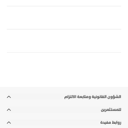
كيف يمكنني التقديم على بطاقة تجارية؟
هل هذه البطاقات مقبولة خارج الكويت؟
هل يمكن إصدار أكثر من بطاقة على نفس الحساب؟
ماذا أفعل إذا ضاعت البطاقة أو تمت سرقتها؟
الشؤون القانونية ومتابعة الالتزام
الشروط والأحكام
للمستثمرين
الالتزامات القانونية والسياسات
التقارير السنوية
روابط مفيدة
إخلاء المسؤولية