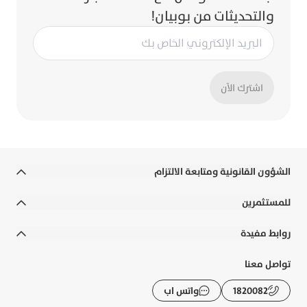
والتحديثات من بوبيان!
اشترك الآن
الشؤون القانونية ومتابعة الالتزام
الشروط والأحكام
للمستثمرين
الالتزامات القانونية والسياسات
التقارير السنوية
روابط مفيدة
إخلاء المسؤولية
التقارير المالية
رواتب الوزارات
تواصل معنا
التوعية المصرفية
الحوكمة
الأسئلة الشائعة
1820082
واتس اب
الشكاوى و حماية العملاء
الإفصاحات