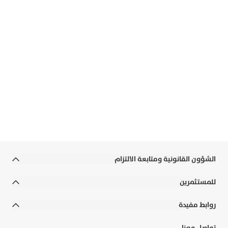
تحكّم كامل… دائمًا في
متناول يدك
فعّل بطاقتك، تابع مصاريفك أول بأول، استبدل
مكافآتك، حدّد حدود الإنفاق، وجمّد استخدامها عند
الحاجة.
كل ذلك مباشرة من موبايلك.
حمّل التطبيق الآن
الشؤون القانونية ومتابعة الالتزام
الشروط والأحكام
للمستثمرين
الالتزامات القانونية والسياسات
التقارير السنوية
روابط مفيدة
إخلاء المسؤولية
التقارير المالية
رواتب الوزارات
تواصل معنا