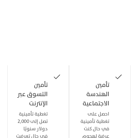
مزايا الحماية
لمعرفة المزيد عن مميزات التأمين، قم بتحميل
تطبيق Visa Airport Companion وسجّل بطاقتك
أو ادخل على البوابة الإلكترونية للتأمين.
تأمين
تأمين
الهندسة
التسوق عبر
الاجتماعية
الإنترنت
احصل على
تغطية تأمينية
تغطية تأمينية
تصل إلى 2,000
في حال كنت
دولار سنويًا
عرضة لهجوم
في حال تعرضت