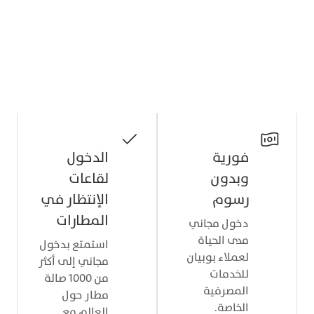
مزايا تفرقك عن غيرك
حدود ائتمانية عالية، من دون رسوم، ووصول
للكونسيرج . إلى جانب امتيازات السفر، التسوق،
وأسلوب الحياة العالمية.
فورية
الدخول
وبدون
لقاعات
رسوم
الإنتظار في
المطارات
دخول مجاني
مدى الحياة
استمتع بدخول
لعملاء بوبيان
مجاني إلى أكثر
للخدمات
من 1000 صالة
المصرفية
مطار حول
الخاصة.
العالم مع