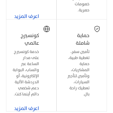
خصومات
حصرية.
اعرف المزيد
حماية
كونسيرج
شاملة
عالمي
تأمين سفر،
خدمة كونسيرج
تغطية طبية،
على مدار
حماية
الساعة عبر
المشتريات،
واتساب، البوابة
وتأمين لتأجير
الإلكترونية، أو
السيارات،
الدردشة الآلية
تعطيك راحة
دعم شخصي
بال.
دائم أينما كنت.
اعرف المزيد