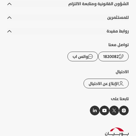
الشؤون القانونية ومتابعة الالتزام
الشروط والأحكام
للمستثمرين
الالتزامات القانونية والسياسات
التقارير السنوية
روابط مفيدة
إخلاء المسؤولية
التقارير المالية
رواتب الوزارات
تواصل معنا
التوعية المصرفية
الحوكمة
الأسئلة الشائعة
1820082
واتس اب
الشكاوى و حماية العملاء
الإفصاحات
تطبيقات بوبيان
الرسوم والعمولات
الاحتيال
تقرير الاستدامة
حاسبة الزكاة
الإبلاغ عن الاحتيال
خريطة الموقع
أسعار الصرف
تابعنا على
النشرات الإلكترونية
إدارة ملفات الارتباط