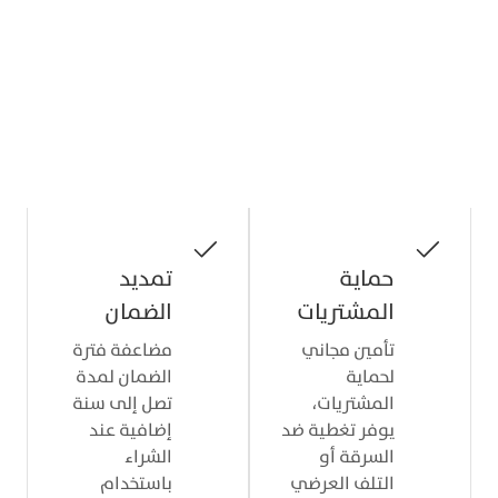
مزايا الحماية
لمعرفة المزيد عن مميزات التأمين، قم بتحميل
تطبيق Visa Airport Companion وسجّل بطاقتك
أو ادخل على البوابة الإلكترونية للتأمين.
حماية
تمديد
المشتريات
الضمان
تأمين مجاني
مضاعفة فترة
لحماية
الضمان لمدة
المشتريات،
تصل إلى سنة
يوفر تغطية ضد
إضافية عند
السرقة أو
الشراء
التلف العرضي
باستخدام