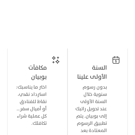
مزايا أساسية… تدوم معاك
استمتع بإعفاء من الرسوم، حدود مرنة، وراحة
إضافية مصممة لتناسب مشترياتك اليومية
وأسلوب حياتك وأيامك كلها.
السنة
مكافآت
الأولى علينا
بوبيان
بدون رسوم
اختر ما يناسبك:
سنوية خلال
استرداد نقدي،
السنة الأولى
نقاط للفنادق
عند تحويل راتبك
أو أميال سفر…
إلى بوبيان. يتم
كل عملية شراء
تطبيق الرسوم
تكافئك.
المعتادة بعد