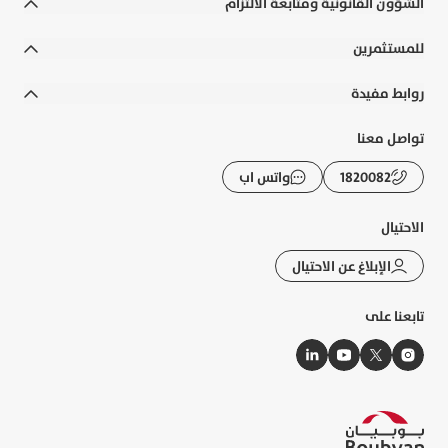
الشؤون القانونية ومتابعة الالتزام
هل يمكنني تقديم طلب تمويل السيارات عبر الإنترنت أم
الشروط والأحكام
للمستثمرين
يجب زيارة الفرع؟
الالتزامات القانونية والسياسات
التقارير السنوية
روابط مفيدة
إخلاء المسؤولية
التقارير المالية
رواتب الوزارات
تواصل معنا
التوعية المصرفية
الحوكمة
الأسئلة الشائعة
1820082
واتس اب
الشكاوى و حماية العملاء
الإفصاحات
تطبيقات بوبيان
الرسوم والعمولات
الاحتيال
تقرير الاستدامة
حاسبة الزكاة
الإبلاغ عن الاحتيال
خريطة الموقع
أسعار الصرف
تابعنا على
النشرات الإلكترونية
إدارة ملفات الارتباط