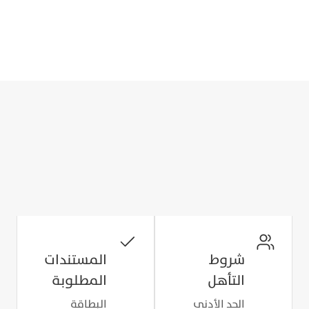
استمتع بخيارات تمويل حصرية, واختر من بين شركائنا
لتجربة شراء رقمية، مريحة وسلسة.
استكشف سيارات بوبيان
مستعد للتقديم على تمويل
السيارات؟
اطلع على شروط الأهلية وجهّز المستندات
المطلوبة للبدء.
شروط
المستندات
التأهل
المطلوبة
الحد الأدنى
البطاقة