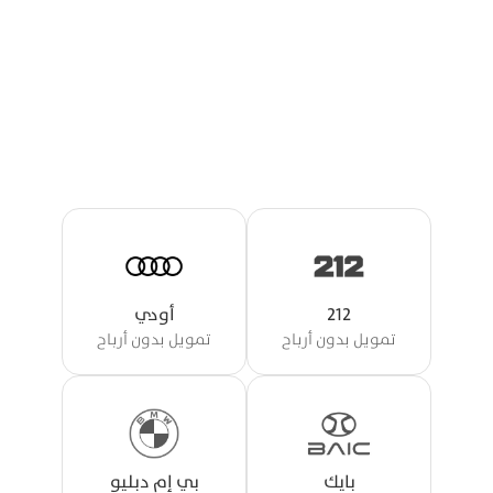
شركائنا
أفضل العروض المصممة لك
212
أودي
تمويل بدون أرباح
تمويل بدون أرباح
بايك
بي إم دبليو