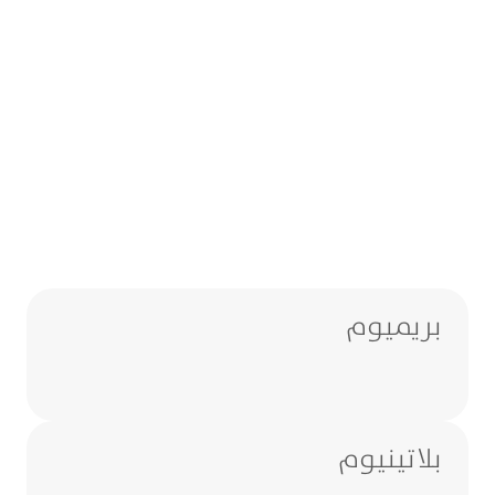
خدمات مصرفية مصصمة لراحتك
اختر الحساب الأنسب لك حساب
بريميوم، حساب Pro، حساب
PRIME وأكثر
بريميوم
بلاتينيوم