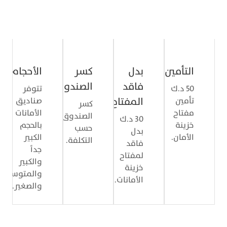
التفاصيل
التأمين
بدل
كسر
الأحجام
فاقد
الصندوق
50 د.ك
تتوفر
المفتاح
تأمين
صناديق
كسر
مفتاح
الأمانات
الصندوق
30 د.ك
خزينة
بالحجم
حسب
بدل
الأمان.
الكبير
التكلفة.
فاقد
جداً
لمفتاح
والكبير
خزينة
والمتوسط
الأمانات.
والصغير.