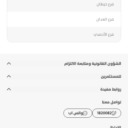
فرع خيطان
فرع العدان
فرع الأحمدي
الشؤون القانونية ومتابعة الالتزام
الشروط والأحكام
للمستثمرين
الالتزامات القانونية والسياسات
التقارير السنوية
روابط مفيدة
إخلاء المسؤولية
التقارير المالية
رواتب الوزارات
تواصل معنا
التوعية المصرفية
الحوكمة
الأسئلة الشائعة
1820082
واتس اب
الشكاوى و حماية العملاء
الإفصاحات
تطبيقات بوبيان
الرسوم والعمولات
الاحتيال
تقرير الاستدامة