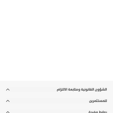
التزامنا بقيم الشريعة
نقدّم حلولًا مالية مبنية على أسس الشريعة
الإسلامية وأساس أعمالنا في المسؤولية
الاجتماعية، لنضمن لعملائنا الثقة والاستدامة في كل
تعامل.
حمّل كتاب الفتاوى
الشؤون القانونية ومتابعة الالتزام
الشروط والأحكام
للمستثمرين
الالتزامات القانونية والسياسات
التقارير السنوية
روابط مفيدة