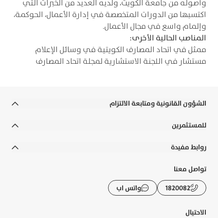
وأصوله من جامعة الكويت، ولديه العديد من الخبرات التي
اكتسبها من الدورات المتخصصة في إدارة الأعمال، الحوكمة،
وإلمام واسع في مجال الأعمال.
المناصب الحالية الأخرى:
ممثل في اتحاد المصارف الكويتية في وسائل الإعلام
مستشار في اللجنة الاستشارية لمجلة اتحاد المصارف
الشؤون القانونية ومتابعة الالتزام
الشروط والأحكام
للمستثمرين
الالتزامات القانونية والسياسات
التقارير السنوية
روابط مفيدة
إخلاء المسؤولية
التقارير المالية
رواتب الوزارات
تواصل معنا
التوعية المصرفية
الحوكمة
الأسئلة الشائعة
1820082
واتس اب
الشكاوى و حماية العملاء
الإفصاحات
تطبيقات بوبيان
الرسوم والعمولات
الاحتيال
تقرير الاستدامة
حاسبة الزكاة