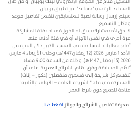
التسجيل متاح عبر الموقع الإلكتروني لبنك بوبيان أو من خلال
المساعد الرقمي "مساعد" عبر تطبيق بوبيان
سيتم إرسال رسالة نصية للمتسابقين تتضمن تفاصيل موعد
ومكان التسميع
لا يحق لأي مشارك سبق له الفوز في اي فئة المشاركة
مرة أخرى في نفس الأجزاء أو في فئة أدنى منها
تُقام فعاليات المسابقة في المسجد الكبير خلال الفترة من
الأحد 1 مارس 2026 (12 رمضان 1447هـ) وحتى الأربعاء 4 مارس
2026 (15 رمضان 1447هـ)، وذلك من الساعة 9:00 مساءً
تُنظَّم المسابقة وفق نظام الشرائح العمرية، على أن
تنقسم كل شريحة إلى قسمين منفصلين (ذكور – إناث)
المشاركة في فئة "الشريحة العامة – الأولى والثانية"
متاحة للجميع دون شرط العمر
لمعرفة تفاصيل الشرائح والجوائز
اضغط هنا
.